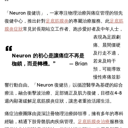
--
「Neuron 復健坊」，一家專注物理治療與痛症管理的領先
復健中心，推出針對
足底筋膜炎
的專屬治療服務。此
足底筋
膜炎症狀
常見於長期站立工作者、跑步愛好者及中年人士，
表現為足跟劇
痛、晨間僵硬
及行走不適，
Neuron 的初心是讓痛症不再是
若未及時干
枷鎖，而是轉機。”
— Brian
預，可能導致
慢性疼痛並影
響行動自由。「Neuron 復健坊」以循證醫學為基礎的綜合
療法，融合衝擊波治療、足部矯正及肌力復健，目標在4-8
週內顯著緩解足底筋膜炎症狀，讓患者重拾活躍生活。
痛症治療團隊由資深註冊物理治療師領導，擁有多年的專科
經驗，精通下肢骨骼肌肉疾病管理。
足底筋膜炎治療
服務強