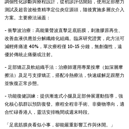
調個性化診斷與療程設計，從初診評估開始，使用足部壓力
測試及超音波檢查精準定位炎症源頭，隨後實施多層次介入
方案。主要療法涵蓋：
- 衝擊波治療：高能量聲波直擊足底筋膜，刺激膠原再生、
改善血液供應並分解纖維化組織。臨床研究證實，此方法可
減輕疼痛達 40%，單次療程僅 10-15 分鐘，無創傷性，遠
優於傳統止痛藥或注射。
- 足部矯正及軟組織手法：治療師運用專業按摩（如深層摩
擦法）及足弓支撐矯正，搭配冷熱療法，快速緩解足跟壓力
並恢復正常步態。
- 功能復健訓練：提供漸進式小腿及足部伸展運動指導，強
化核心肌群以預防復發。療程全程非手術、非藥物導向，適
合忙碌香港人，靈活安排晚間或週末時段。
「足底筋膜炎看似小事，卻能嚴重影響工作與休閒。」