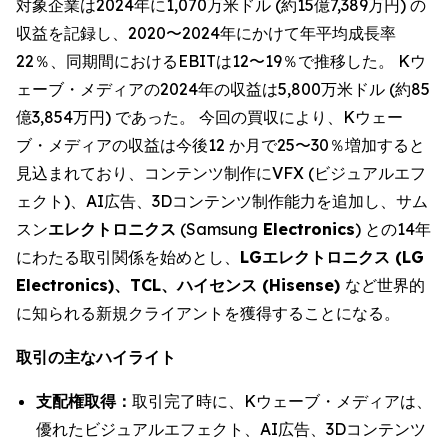
対象企業は2024年に1,070万米ドル (約15億7,389万円) の
収益を記録し、2020〜2024年にかけて年平均成長率
22％、同期間におけるEBITは12〜19％で推移した。 Kウ
ェーブ・メディアの2024年の収益は5,800万米ドル (約85
億3,854万円) であった。 今回の買収により、Kウェー
ブ・メディアの収益は今後12 か月で25〜30％増加すると
見込まれており、コンテンツ制作にVFX (ビジュアルエフ
ェクト)、AI広告、3Dコンテンツ制作能力を追加し、サム
スン
エレクトロニクス
(Samsung
Electronics
) との14年
にわたる取引関係を始めとし、
LGエレクトロニクス (LG
Electronics)、TCL、ハイセンス (Hisense)
など世界的
に知られる新規クライアントを獲得することになる。
取引の主なハイライト
支配権取得：
取引完了時に、Kウェーブ・メディアは、
優れたビジュアルエフェクト、AI広告、3Dコンテンツ