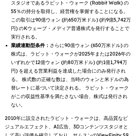
スタジオであるラビット・ウォーク (Rabbit Walk) の
55％の持分を取得し、経営権を掌握することになる。
この取引は90億ウォン (約650万米ドル) (約9億5,742万
円) のKウェーブ・メディア普通株式を発行することで
実行される。
業績連動型条件：
さらに90億ウォン (650万米ドル) の
株式は、ラビット・ウォークが2025年または2026年の
いずれかで12億ウォン (約80万米ドル) (約1億1,794万
円) を超える営業利益を達成した場合にのみ発行され
る。 株式数の正確な数は、当時のウォンと米ドルの為
替レートに基づいて決定される。 ラビット・ウォーク
がこの収益性基準を満たさない場合、株式は発行され
ない。
2010年に設立されたラビット・ウォークは、高品質なビ
ジュアルエフェクト、AI広告、3Dコンテンツスタジオと
して高い評価を確立しており、サムスンのViewFinity S9