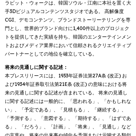
ラビット・ウォークは、韓国ソウル・江南に本社を置く大
手3Dビジュアルコンテンツスタジオである。 高解像度
CGI、デモコンテンツ、ブランドストーリーテリングを専
門とし、世界的ブランド向けに1,400件以上のプロジェク
トを提供してきた実績を持ち、韓国のエンターテインメン
トおよびメディア業界において信頼されるクリエイティブ
パートナーとしての地位を確立している。
将来の見通しに関する記述：
本プレスリリースには、1933年証券法第27A条 (改正) お
よび1934年証券取引法第21E条 (改正) の意味における将
来の見通しに関する記述が含まれている。 将来の見通し
に関する記述には一般的に、「思われる」、「かもしれな
い」、「予定である」、「見積もる」、「継続する」、
「予測する」、「意図する」、「期待する」、「はずであ
る」、「だろう」、「計画」、「将来」、「見通し」など
の言葉や、将来の出来事や傾向を予測または示唆する類似